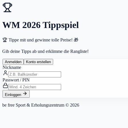
WM 2026 Tippspiel
🏆 Tippe mit und gewinne tolle Preise! 🎁
Gib deine Tipps ab und erklimme die Rangliste!
Anmelden
Konto erstellen
Nickname
Passwort / PIN
Einloggen
be free Sport & Erholungszentrum ©
2026