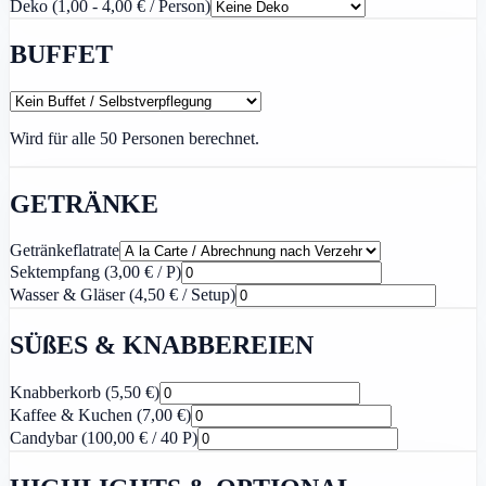
Deko (1,00 - 4,00 € / Person)
BUFFET
Wird für alle
50
Personen berechnet.
GETRÄNKE
Getränkeflatrate
Sektempfang (3,00 € / P)
Wasser & Gläser (4,50 € / Setup)
SÜßES & KNABBEREIEN
Knabberkorb (5,50 €)
Kaffee & Kuchen (7,00 €)
Candybar (100,00 € / 40 P)