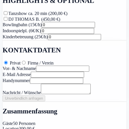
HIGHLIGHTS & OPTIONAL
Tanzshow ca. 20 min (200,00 €)
DJ THOMAS B. (450,00 €)
Bowlingbahn (15€/h)
Indoorspielpl. (6€/K)
Kinderbetreuung (25€/h)
KONTAKTDATEN
Privat
Firma / Verein
Vor- & Nachname
E-Mail Adresse
Handynummer
Nachricht / Wünsche
Unverbindlich anfragen
Zusammenfassung
Gäste
50
Personen
Location
300.00
€